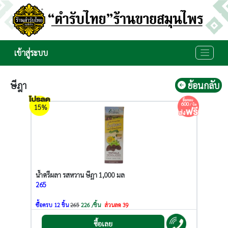
เข้าสู่ระบบ
ษีฎา
ย้อนกลับ
600
/ บิล
15%
น้ำตรีผลา รสหวาน ษีฏา 1,000 มล
265
ซื้อครบ 12 ชิ้น
265
226 /ชิ้น
ส่วนลด 39
ซื้อเลย