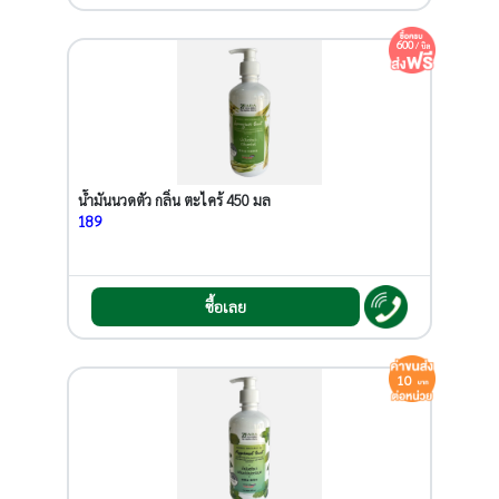
600
/ บิล
น้ำมันนวดตัว กลิ่น ตะไคร้ 450 มล
189
ซื้อเลย
10