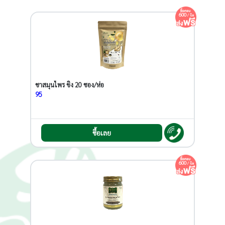
600
/ บิล
ชาสมุนไพร ขิง 20 ซอง/ห่อ
95
ซื้อเลย
600
/ บิล