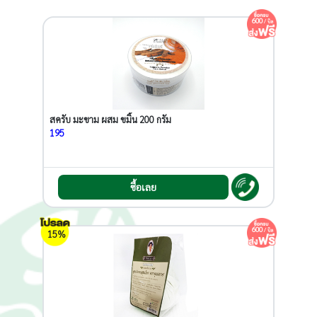
600
/ บิล
สครับ มะขาม ผสม ขมิ้น 200 กรัม
195
ซื้อเลย
600
/ บิล
15%