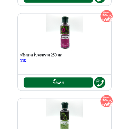
600
/ บิล
ครีมนวด ใบชะคราม 250 มล
110
ซื้อเลย
600
/ บิล