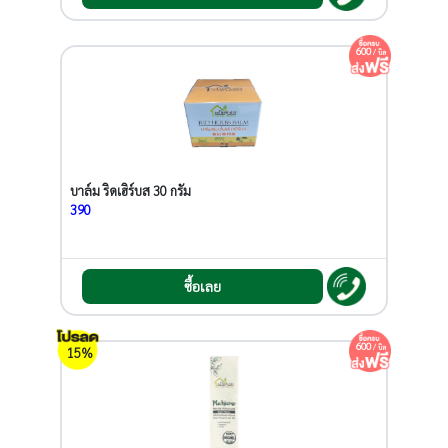
600
/ บิล
บาล์ม ริดเฮิร์บส 30 กรัม
390
ซื้อเลย
600
/ บิล
15%